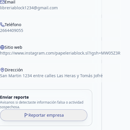
Email
libreriablock1234@gmail.com
Teléfono
2664409055
Sitio web
https://www.instagram.com/papeleriablock.sl?igsh=MW05Z3Ro
Dirección
San Martin 1234 entre calles Las Heras y Tomás Jofré
Enviar reporte
Avisanos si detectaste información falsa o actividad
sospechosa.
Reportar empresa