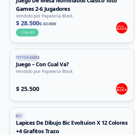
Juego De Mesa Nominados Clásico Toto
Games 2-6 Jugadores
Vendido por Papeleria Block
$ 28.500
$ 32.000
-
11
% OFF
TOTOGAMES
Capital
Juego – Con Cual Va?
Vendido por Papeleria Block
$ 25.500
BIC
Capital
Lapices De Dibujo Bic Evoltuion X 12 Colores
+4 Grafitos Trazo