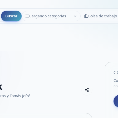
Buscar
Cargando categorías
Bolsa de trabajo
CATEGORÍAS
Limpiar
Cargando categorías...
C
Co
k
co
Copiar link
Compartir empre
ras y Tomás Jofré
Compartir por
Compartir por 
Compartir en F