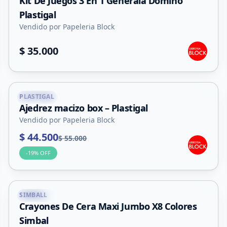
Kit De Juegos 3 En 1 Generala Domino
Plastigal
Vendido por Papeleria Block
$ 35.000
PLASTIGAL
Capital
Ajedrez macizo box – Plastigal
Vendido por Papeleria Block
$ 44.500
$ 55.000
-
19
% OFF
SIMBALL
Capital
Crayones De Cera Maxi Jumbo X8 Colores
Simbal