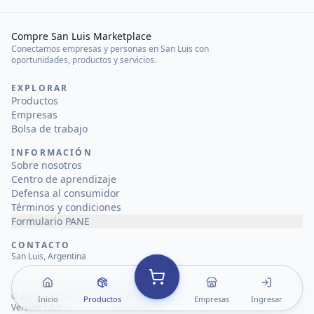
Compre San Luis Marketplace
Conectamos empresas y personas en San Luis con
oportunidades, productos y servicios.
EXPLORAR
Productos
Empresas
Bolsa de trabajo
INFORMACIÓN
Sobre nosotros
Centro de aprendizaje
Defensa al consumidor
Términos y condiciones
Formulario PANE
CONTACTO
San Luis, Argentina
©
2026
Compre San Luis Marketplace
Inicio
Productos
Empresas
Ingresar
Versión 1.0.1