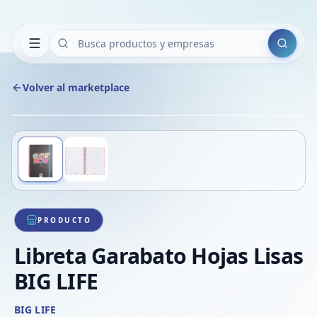
Buscar
Volver al marketplace
Copiar
Compart
Compa
Deslizá para ver más imágenes
1
/
2
VER
Compa
Compa
Compa
PRODUCTO
Libreta Garabato Hojas Lisas
BIG LIFE
BIG LIFE