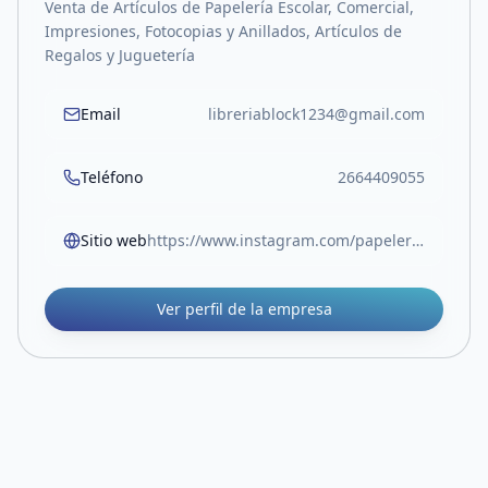
Venta de Artículos de Papelería Escolar, Comercial,
Impresiones, Fotocopias y Anillados, Artículos de
Regalos y Juguetería
Email
libreriablock1234@gmail.com
Teléfono
2664409055
Sitio web
https://www.instagram.com/papeleriablock.sl?igsh=MW05Z3RocjUwOTlvOA%3D%3D
Ver perfil de la empresa