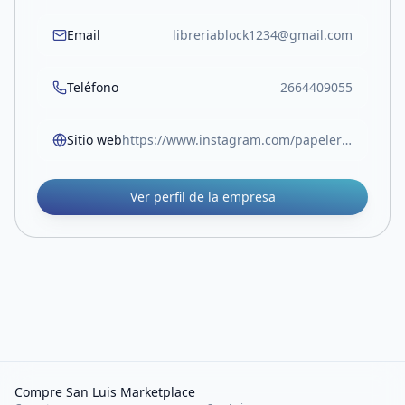
Email
libreriablock1234@gmail.com
Teléfono
2664409055
Sitio web
https://www.instagram.com/papeleriablock.sl?igsh=MW05Z3RocjUwOTlvOA%3D%3D
Ver perfil de la empresa
Compre San Luis Marketplace