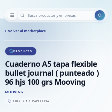
Buscar
Volver al marketplace
Copiar
Compart
Compa
1
/
1
VER
Compa
PRODUCTO
Compa
Cuaderno A5 tapa flexible
Compa
bullet journal ( punteado )
96 hjs 100 grs Mooving
MOOVING
LIBRERIA Y PAPELERIA