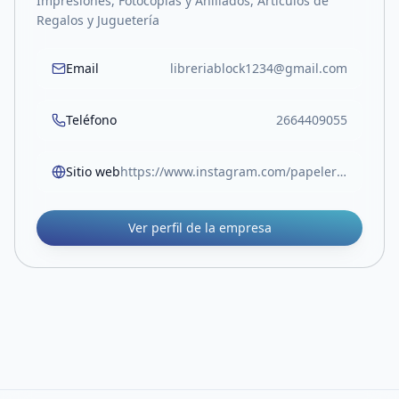
Impresiones, Fotocopias y Anillados, Artículos de
Regalos y Juguetería
Email
libreriablock1234@gmail.com
Teléfono
2664409055
Sitio web
https://www.instagram.com/papeleriablock.sl?igsh=MW05Z3RocjUwOTlvOA%3D%3D
Ver perfil de la empresa