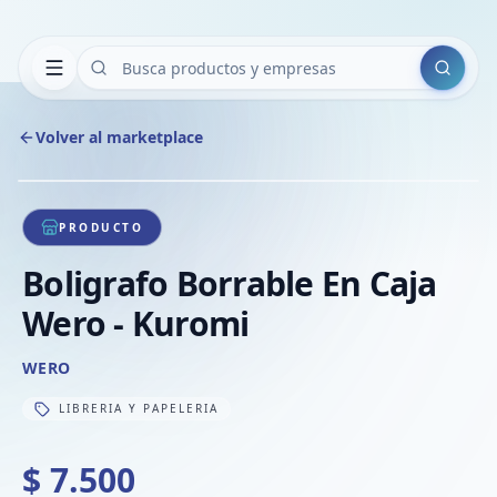
Buscar
Volver al marketplace
Copiar
Compart
Compa
1
/
1
VER
Compa
PRODUCTO
Compa
Boligrafo Borrable En Caja
Compa
Wero - Kuromi
WERO
LIBRERIA Y PAPELERIA
$ 7.500