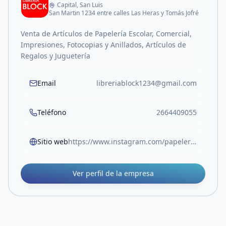
Capital, San Luis
San Martin 1234 entre calles Las Heras y Tomás Jofré
Venta de Artículos de Papelería Escolar, Comercial,
Impresiones, Fotocopias y Anillados, Artículos de
Regalos y Juguetería
Email
libreriablock1234@gmail.com
Teléfono
2664409055
Sitio web
https://www.instagram.com/papeleriablock.sl?igsh=MW05Z3RocjUwOTlvOA%3D%3D
Ver perfil de la empresa