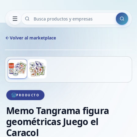
Buscar
Volver al marketplace
Copiar
Compart
Compa
Deslizá para ver más imágenes
1
/
2
VER
Compa
Compa
Compa
PRODUCTO
Memo Tangrama figura
geométricas Juego el
Caracol