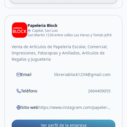
Papeleria Block
Capital, San Luis
San Martin 1234 entre calles Las Heras y Tomás Jofré
Venta de Artículos de Papelería Escolar, Comercial,
Impresiones, Fotocopias y Anillados, Artículos de
Regalos y Juguetería
Email
libreriablock1234@gmail.com
Teléfono
2664409055
Sitio web
https://www.instagram.com/papeleriablock.sl?igsh=MW05Z3RocjUwOTlvOA%3D%3D
Ver perfil de la empresa