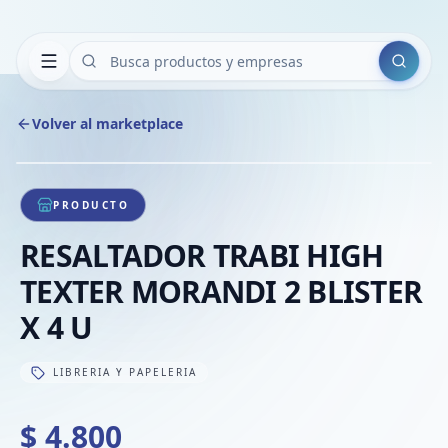
Buscar
Volver al marketplace
Copiar
Compart
Compa
1
/
1
VER
Compa
PRODUCTO
Compa
RESALTADOR TRABI HIGH
Compa
TEXTER MORANDI 2 BLISTER
X 4 U
LIBRERIA Y PAPELERIA
$ 4.800