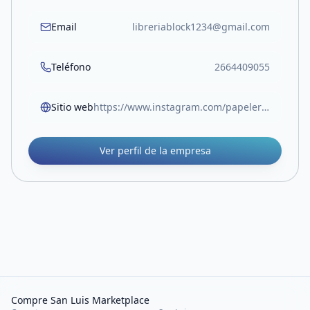
Email
libreriablock1234@gmail.com
Teléfono
2664409055
Sitio web
https://www.instagram.com/papeleriablock.sl?igsh=MW05Z3RocjUwOTlvOA%3D%3D
Ver perfil de la empresa
Compre San Luis Marketplace