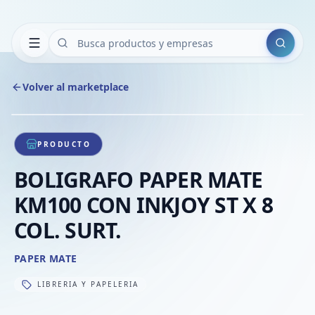
Buscar
Volver al marketplace
Copiar
Compart
Compa
1
/
1
VER
Compa
PRODUCTO
Compa
BOLIGRAFO PAPER MATE
Compa
KM100 CON INKJOY ST X 8
COL. SURT.
PAPER MATE
LIBRERIA Y PAPELERIA