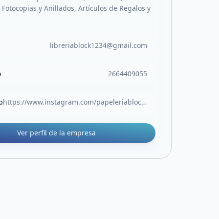
Fotocopias y Anillados, Artículos de Regalos y
libreriablock1234@gmail.com
o
2664409055
b
https://www.instagram.com/papeleriablock.sl?igsh=MW05Z3RocjUwOTlvOA%3D%3D
Ver perfil de la empresa