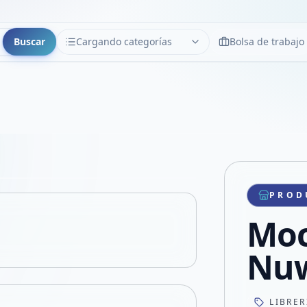
Buscar
Cargando categorías
Bolsa de trabajo
CATEGORÍAS
Limpiar
Cargando categorías...
Copiar link
Compartir producto
Compartir por WhatsApp
PROD
VER EN PANTALLA COMPLETA
Compartir por mail
Moc
Compartir en Facebook
Compartir en X
Nu
LIBRER