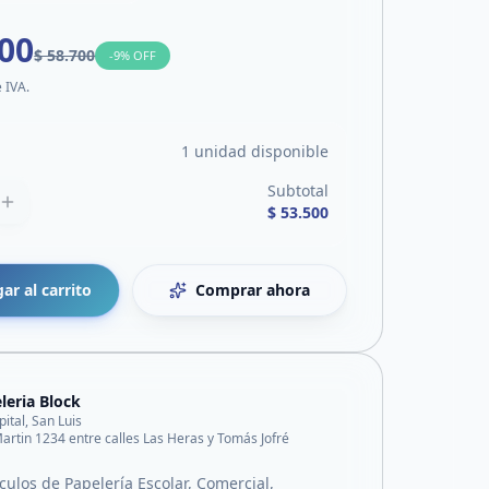
500
$ 58.700
-
9
% OFF
e IVA.
1 unidad disponible
Subtotal
$ 53.500
ar al carrito
Comprar ahora
leria Block
pital, San Luis
artin 1234 entre calles Las Heras y Tomás Jofré
culos de Papelería Escolar, Comercial,