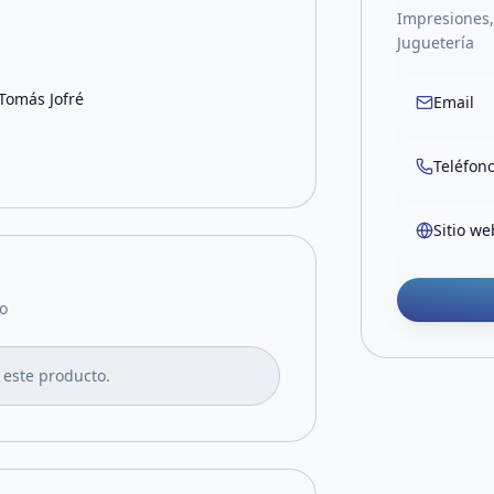
Impresiones, 
Juguetería
 Tomás Jofré
Email
Teléfon
Sitio we
o
 este producto.