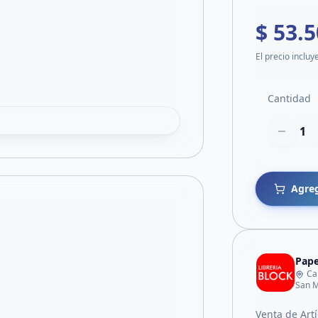
$ 53.
El precio incluy
Cantidad
1
Agreg
Pape
Ca
San M
Venta de Artí