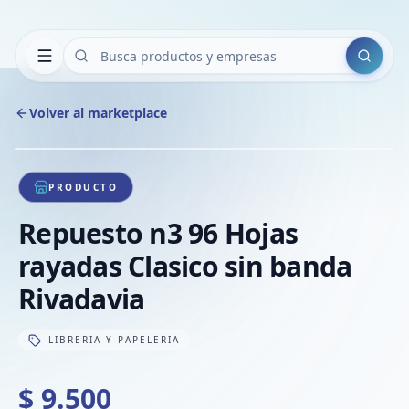
Buscar
Volver al marketplace
Copiar
Compart
Compa
1
/
1
VER
Compa
PRODUCTO
Compa
Repuesto n3 96 Hojas
Compa
rayadas Clasico sin banda
Rivadavia
LIBRERIA Y PAPELERIA
$ 9.500