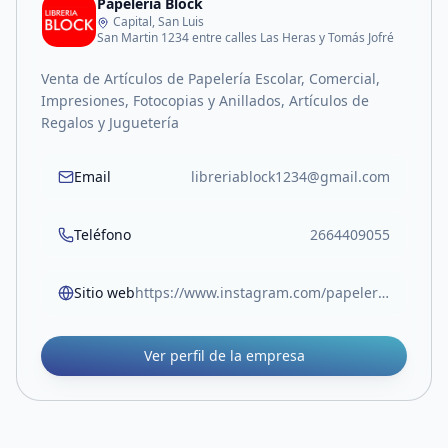
Papeleria Block
Capital, San Luis
San Martin 1234 entre calles Las Heras y Tomás Jofré
Venta de Artículos de Papelería Escolar, Comercial,
Impresiones, Fotocopias y Anillados, Artículos de
Regalos y Juguetería
Email
libreriablock1234@gmail.com
Teléfono
2664409055
Sitio web
https://www.instagram.com/papeleriablock.sl?igsh=MW05Z3RocjUwOTlvOA%3D%3D
Ver perfil de la empresa