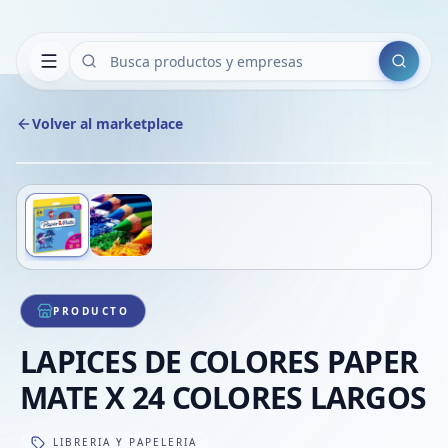
Buscar
Volver al marketplace
Copiar
Compart
Compa
Deslizá para ver más imágenes
1
/
2
VER
Compa
Compa
Compa
PRODUCTO
LAPICES DE COLORES PAPER
MATE X 24 COLORES LARGOS
LIBRERIA Y PAPELERIA