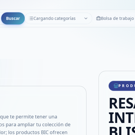
Buscar
Cargando categorías
Bolsa de trabajo
CATEGORÍAS
Limpiar
Cargando categorías...
Copiar link
Compartir producto
Compartir por WhatsApp
PROD
VER EN PANTALLA COMPLETA
Compartir por mail
RES
Compartir en Facebook
Compartir en X
INT
 que te permite tener una
tos para ampliar tu colección de
BLI
olor; los productos BIC ofrecen