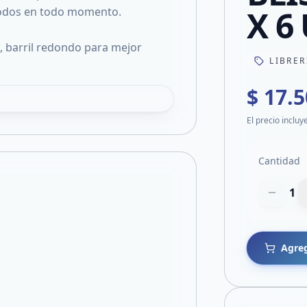
X 6 
 todos en todo momento.
, barril redondo para mejor
LIBRER
$ 17.
El precio incluy
Cantidad
1
Agreg