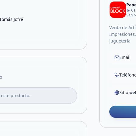
Pape
Ca
San M
 Tomás Jofré
Venta de Artí
Impresiones, 
Juguetería
Email
Teléfon
o
Sitio we
 este producto.