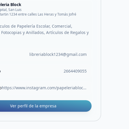
leria Block
pital, San Luis
artin 1234 entre calles Las Heras y Tomás Jofré
culos de Papelería Escolar, Comercial,
Fotocopias y Anillados, Artículos de Regalos y
libreriablock1234@gmail.com
o
2664409055
b
https://www.instagram.com/papeleriablock.sl?igsh=MW05Z3RocjUwOTlvOA%3D%3D
Ver perfil de la empresa