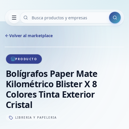
Buscar
Volver al marketplace
Copiar
Compart
Compa
1
/
1
VER
Compa
PRODUCTO
Compa
Bolígrafos Paper Mate
Compa
Kilométrico Blister X 8
Colores Tinta Exterior
Cristal
LIBRERIA Y PAPELERIA