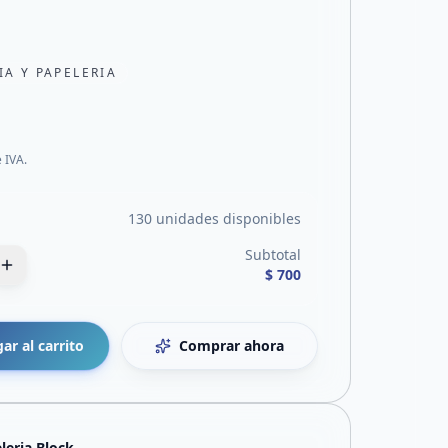
IA Y PAPELERIA
e IVA.
130 unidades disponibles
Subtotal
$ 700
ar al carrito
Comprar ahora
leria Block