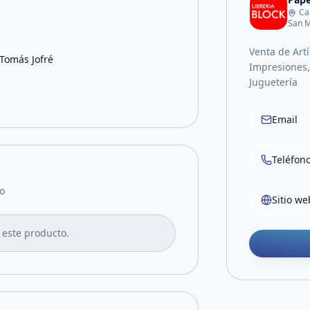
Ca
San M
Venta de Artí
 Tomás Jofré
Impresiones, 
Juguetería
Email
Teléfon
o
Sitio we
 este producto.