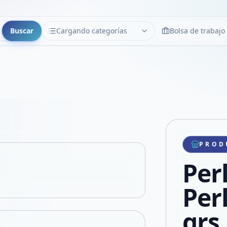
Buscar
Cargando categorías
Bolsa de trabajo
CATEGORÍAS
Limpiar
Cargando categorías...
Copiar link
Compartir producto
Compartir por WhatsApp
PROD
VER EN PANTALLA COMPLETA
Compartir por mail
Per
Compartir en Facebook
Compartir en X
Per
grs