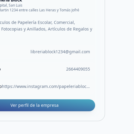
pital, San Luis
artin 1234 entre calles Las Heras y Tomás Jofré
culos de Papelería Escolar, Comercial,
Fotocopias y Anillados, Artículos de Regalos y
libreriablock1234@gmail.com
o
2664409055
b
https://www.instagram.com/papeleriablock.sl?igsh=MW05Z3RocjUwOTlvOA%3D%3D
Ver perfil de la empresa