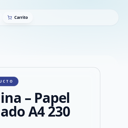
Carrito
UCTO
lina – Papel
lado A4 230