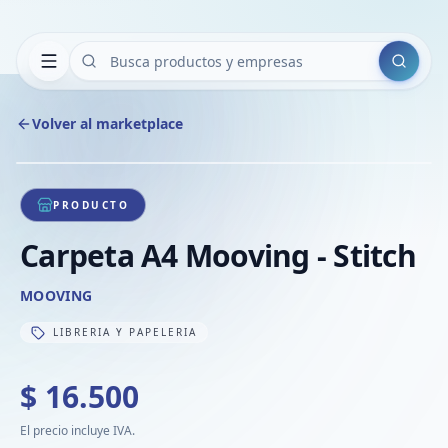
Buscar
Volver al marketplace
Copiar
Compart
Compa
1
/
1
VER
Compa
PRODUCTO
Compa
Carpeta A4 Mooving - Stitch
Compa
MOOVING
LIBRERIA Y PAPELERIA
$ 16.500
El precio incluye IVA.