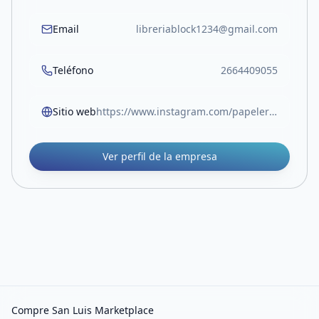
Email
libreriablock1234@gmail.com
Teléfono
2664409055
Sitio web
https://www.instagram.com/papeleriablock.sl?igsh=MW05Z3RocjUwOTlvOA%3D%3D
Ver perfil de la empresa
Compre San Luis Marketplace