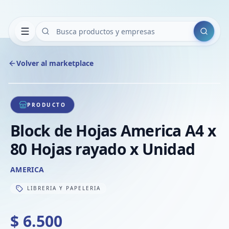
Buscar
Volver al marketplace
Copiar
Compart
Compa
1
/
1
VER
Compa
PRODUCTO
Compa
Block de Hojas America A4 x
Compa
80 Hojas rayado x Unidad
AMERICA
LIBRERIA Y PAPELERIA
$ 6.500