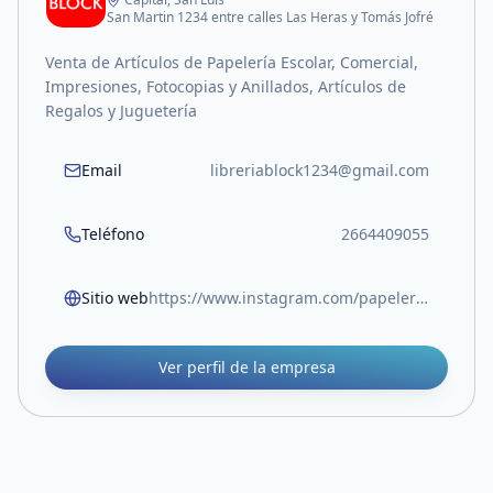
San Martin 1234 entre calles Las Heras y Tomás Jofré
Venta de Artículos de Papelería Escolar, Comercial,
Impresiones, Fotocopias y Anillados, Artículos de
Regalos y Juguetería
Email
libreriablock1234@gmail.com
Teléfono
2664409055
Sitio web
https://www.instagram.com/papeleriablock.sl?igsh=MW05Z3RocjUwOTlvOA%3D%3D
Ver perfil de la empresa