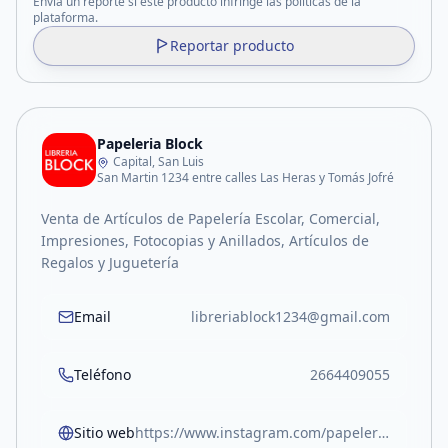
Enviá un reporte si este producto infringe las políticas de la
plataforma.
Reportar producto
Papeleria Block
Capital, San Luis
San Martin 1234 entre calles Las Heras y Tomás Jofré
Venta de Artículos de Papelería Escolar, Comercial,
Impresiones, Fotocopias y Anillados, Artículos de
Regalos y Juguetería
Email
libreriablock1234@gmail.com
Teléfono
2664409055
Sitio web
https://www.instagram.com/papeleriablock.sl?igsh=MW05Z3RocjUwOTlvOA%3D%3D