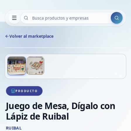
Buscar
Volver al marketplace
Copiar
Compart
Compa
Deslizá para ver más imágenes
1
/
2
VER
Compa
Compa
Compa
PRODUCTO
Juego de Mesa, Dígalo con
Lápiz de Ruibal
RUIBAL