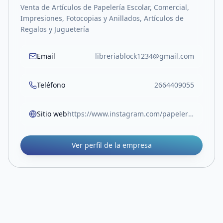
Venta de Artículos de Papelería Escolar, Comercial,
Impresiones, Fotocopias y Anillados, Artículos de
Regalos y Juguetería
Email
libreriablock1234@gmail.com
Teléfono
2664409055
Sitio web
https://www.instagram.com/papeleriablock.sl?igsh=MW05Z3RocjUwOTlvOA%3D%3D
Ver perfil de la empresa