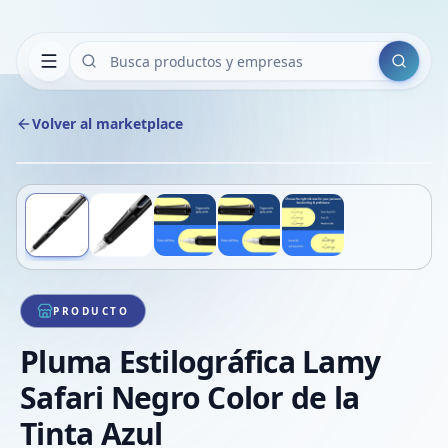
Buscar
Volver al marketplace
Copiar
Compart
Compa
Deslizá para ver más imágenes
1
/
5
VER
Compa
Compa
Compa
PRODUCTO
Pluma Estilográfica Lamy
Safari Negro Color de la
Tinta Azul