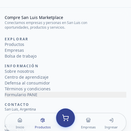
Compre San Luis Marketplace
Conectamos empresas y personas en San Luis con
oportunidades, productos y servicios.
EXPLORAR
Productos
Empresas
Bolsa de trabajo
INFORMACIÓN
Sobre nosotros
Centro de aprendizaje
Defensa al consumidor
Términos y condiciones
Formulario PANE
CONTACTO
San Luis, Argentina
©
2026
Compre San Luis Marketplace
Inicio
Productos
Empresas
Ingresar
Versión 1.0.1