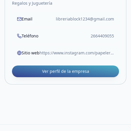
Regalos y Juguetería
Email
libreriablock1234@gmail.com
Teléfono
2664409055
Sitio web
https://www.instagram.com/papeleriablock.sl?igsh=MW05Z3RocjUwOTlvOA%3D%3D
Ver perfil de la empresa