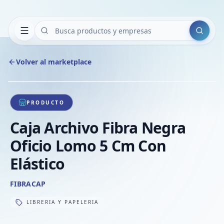
Buscar
Volver al marketplace
Copiar
Compart
Compa
1
/
1
VER
Compa
PRODUCTO
Compa
Caja Archivo Fibra Negra
Compa
Oficio Lomo 5 Cm Con
Elástico
FIBRACAP
LIBRERIA Y PAPELERIA