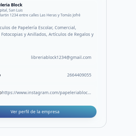
leria Block
pital, San Luis
artin 1234 entre calles Las Heras y Tomás Jofré
culos de Papelería Escolar, Comercial,
Fotocopias y Anillados, Artículos de Regalos y
libreriablock1234@gmail.com
o
2664409055
b
https://www.instagram.com/papeleriablock.sl?igsh=MW05Z3RocjUwOTlvOA%3D%3D
Ver perfil de la empresa