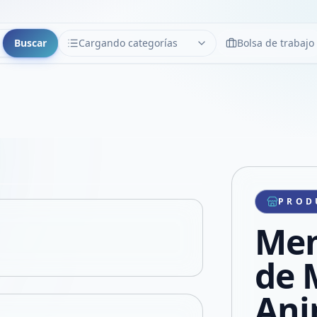
Buscar
Cargando categorías
Bolsa de trabajo
CATEGORÍAS
Limpiar
Cargando categorías...
Copiar link
Compartir producto
Compartir por WhatsApp
PROD
VER EN PANTALLA COMPLETA
Compartir por mail
Mem
Compartir en Facebook
Compartir en X
de 
Ani