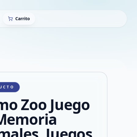
Carrito
UCTO
o Zoo Juego
Memoria
males, Juegos