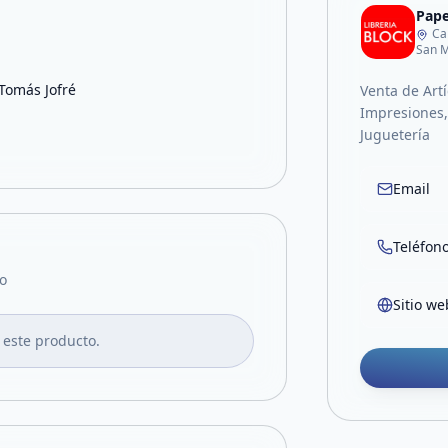
Pape
Ca
San M
 Tomás Jofré
Venta de Artí
Impresiones, 
Juguetería
Email
Teléfon
o
Sitio we
 este producto.