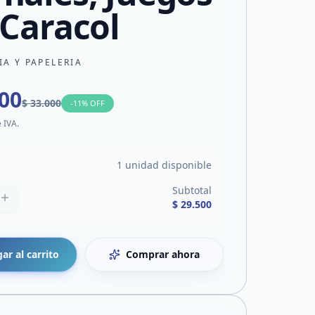
 Caracol
IA Y PAPELERIA
500
$ 33.000
-
11
% OFF
e IVA.
1 unidad disponible
Subtotal
$ 29.500
ar al carrito
Comprar ahora