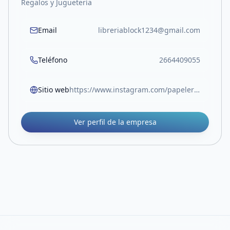
Regalos y Juguetería
Email
libreriablock1234@gmail.com
Teléfono
2664409055
Sitio web
https://www.instagram.com/papeleriablock.sl?igsh=MW05Z3RocjUwOTlvOA%3D%3D
Ver perfil de la empresa