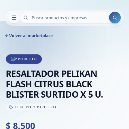
Buscar
Volver al marketplace
Copiar
Compart
Compa
1
/
1
VER
Compa
PRODUCTO
Compa
RESALTADOR PELIKAN
Compa
FLASH CITRUS BLACK
BLISTER SURTIDO X 5 U.
LIBRERIA Y PAPELERIA
$ 8.500