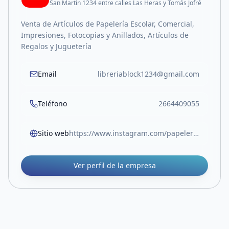
San Martin 1234 entre calles Las Heras y Tomás Jofré
Venta de Artículos de Papelería Escolar, Comercial,
Impresiones, Fotocopias y Anillados, Artículos de
Regalos y Juguetería
Email
libreriablock1234@gmail.com
Teléfono
2664409055
Sitio web
https://www.instagram.com/papeleriablock.sl?igsh=MW05Z3RocjUwOTlvOA%3D%3D
Ver perfil de la empresa