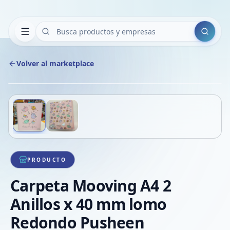
Buscar
Volver al marketplace
Copiar
Compart
Compa
Deslizá para ver más imágenes
1
/
2
VER
Compa
Compa
Compa
PRODUCTO
Carpeta Mooving A4 2
Anillos x 40 mm lomo
Redondo Pusheen