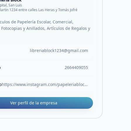
pital, San Luis
artin 1234 entre calles Las Heras y Tomás Jofré
culos de Papelería Escolar, Comercial,
Fotocopias y Anillados, Artículos de Regalos y
libreriablock1234@gmail.com
o
2664409055
b
https://www.instagram.com/papeleriablock.sl?igsh=MW05Z3RocjUwOTlvOA%3D%3D
Ver perfil de la empresa