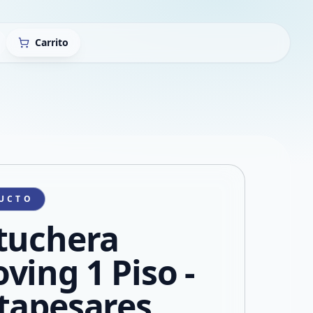
Carrito
UCTO
tuchera
ving 1 Piso -
tapesares