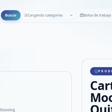
Buscar
Cargando categorías
Bolsa de trabajo
CATEGORÍAS
Limpiar
Cargando categorías...
Copiar link
Compartir producto
Compartir por WhatsApp
PROD
VER EN PANTALLA COMPLETA
Compartir por mail
Car
Compartir en Facebook
Compartir en X
Moo
Qui
 Mooving