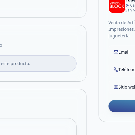
Ca
San M
Venta de Artí
Impresiones, 
Juguetería
o
Email
 este producto.
Teléfon
Sitio we