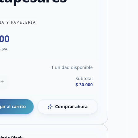
IA Y PAPELERIA
000
e IVA.
1 unidad disponible
Subtotal
$ 30.000
ar al carrito
Comprar ahora
leria Block