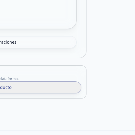
oraciones
 plataforma.
oducto