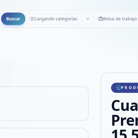
Buscar
Cargando categorías
Bolsa de trabajo
CATEGORÍAS
Limpiar
Cargando categorías...
Copiar link
Compartir producto
Compartir por WhatsApp
PROD
VER EN PANTALLA COMPLETA
Compartir por mail
Cua
Compartir en Facebook
Compartir en X
Pre
15,