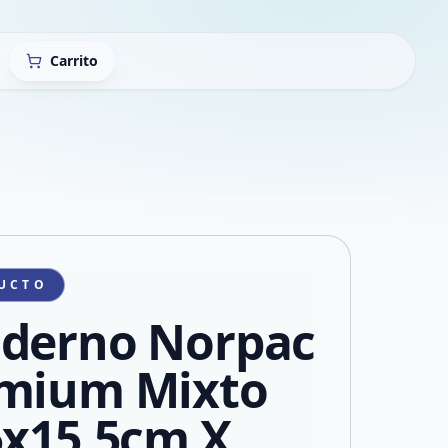
Carrito
UCTO
derno Norpac
mium Mixto
5x15,5cm X