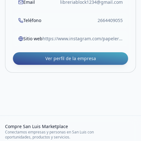
Email
libreriablock1234@gmail.com
Teléfono
2664409055
Sitio web
https://www.instagram.com/papeleriablock.sl?igsh=MW05Z3RocjUwOTlvOA%3D%3D
Ver perfil de la empresa
Compre San Luis Marketplace
Conectamos empresas y personas en San Luis con
oportunidades, productos y servicios.