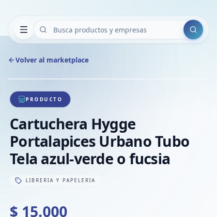
Buscar
Volver al marketplace
Copiar
Compart
Compa
1
/
1
VER
Compa
PRODUCTO
Compa
Cartuchera Hygge
Compa
Portalapices Urbano Tubo
Tela azul-verde o fucsia
LIBRERIA Y PAPELERIA
$ 15.000