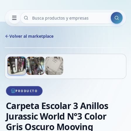
Buscar
Volver al marketplace
Copiar
Compart
Compa
Deslizá para ver más imágenes
1
/
3
VER
Compa
Compa
Compa
PRODUCTO
Carpeta Escolar 3 Anillos
Jurassic World N°3 Color
Gris Oscuro Mooving