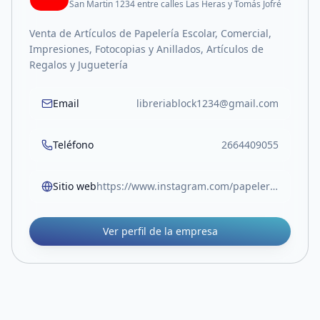
San Martin 1234 entre calles Las Heras y Tomás Jofré
Venta de Artículos de Papelería Escolar, Comercial,
Impresiones, Fotocopias y Anillados, Artículos de
Regalos y Juguetería
Email
libreriablock1234@gmail.com
Teléfono
2664409055
Sitio web
https://www.instagram.com/papeleriablock.sl?igsh=MW05Z3RocjUwOTlvOA%3D%3D
Ver perfil de la empresa