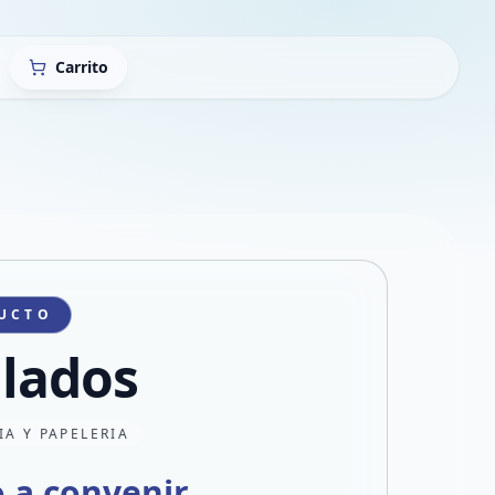
Carrito
UCTO
llados
IA Y PAPELERIA
o a convenir