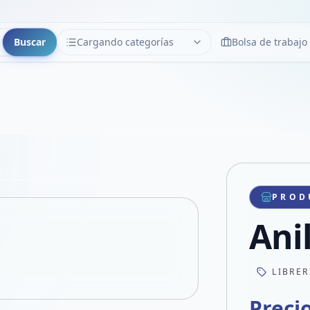
Buscar
Cargando categorías
Bolsa de trabajo
CATEGORÍAS
Limpiar
Cargando categorías...
Copiar link
Compartir producto
Compartir por WhatsApp
PROD
VER EN PANTALLA COMPLETA
Compartir por mail
Ani
Compartir en Facebook
Compartir en X
LIBRER
Preci