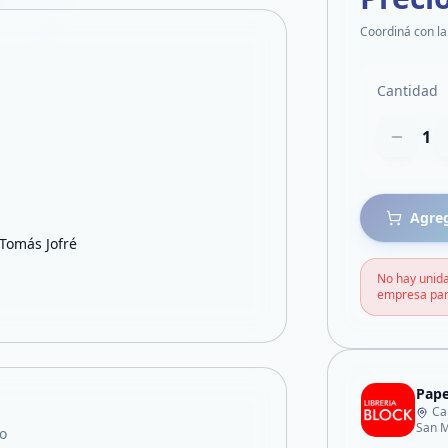
Coordiná con la
Cantidad
1
Agreg
 Tomás Jofré
No hay unida
empresa par
Pape
Ca
San M
o