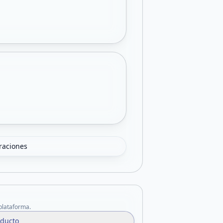
oraciones
 plataforma.
oducto