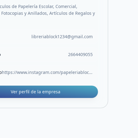
culos de Papelería Escolar, Comercial,
Fotocopias y Anillados, Artículos de Regalos y
libreriablock1234@gmail.com
o
2664409055
b
https://www.instagram.com/papeleriablock.sl?igsh=MW05Z3RocjUwOTlvOA%3D%3D
Ver perfil de la empresa