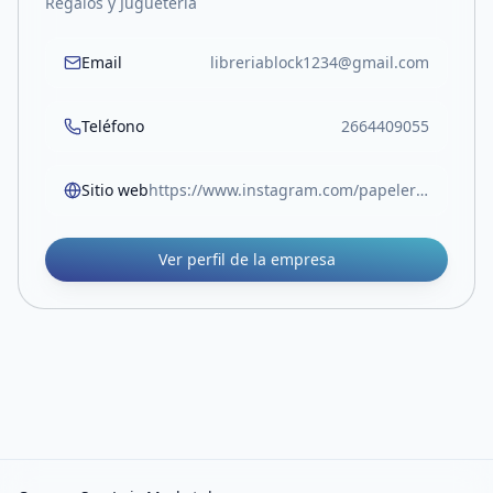
Regalos y Juguetería
Email
libreriablock1234@gmail.com
Teléfono
2664409055
Sitio web
https://www.instagram.com/papeleriablock.sl?igsh=MW05Z3RocjUwOTlvOA%3D%3D
Ver perfil de la empresa