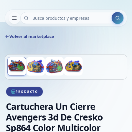
Buscar
Volver al marketplace
Copiar
Compart
Compa
Deslizá para ver más imágenes
1
/
4
VER
Compa
Compa
Compa
PRODUCTO
Cartuchera Un Cierre
Avengers 3d De Cresko
Sp864 Color Multicolor