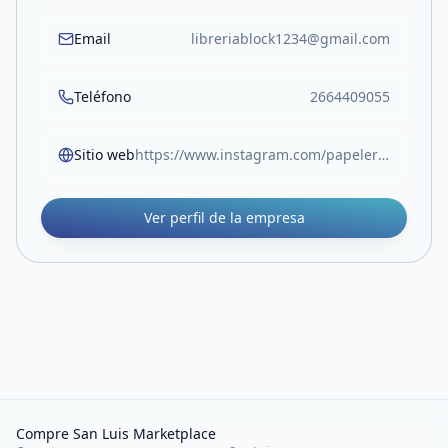
Email
libreriablock1234@gmail.com
Teléfono
2664409055
Sitio web
https://www.instagram.com/papeleriablock.sl?igsh=MW05Z3RocjUwOTlvOA%3D%3D
Ver perfil de la empresa
Compre San Luis Marketplace