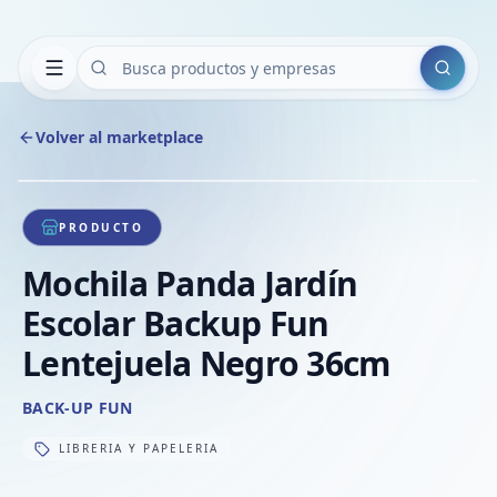
Buscar
Volver al marketplace
Copiar
Compart
Compa
1
/
1
VER
Compa
PRODUCTO
Compa
Mochila Panda Jardín
Compa
Escolar Backup Fun
Lentejuela Negro 36cm
BACK-UP FUN
LIBRERIA Y PAPELERIA