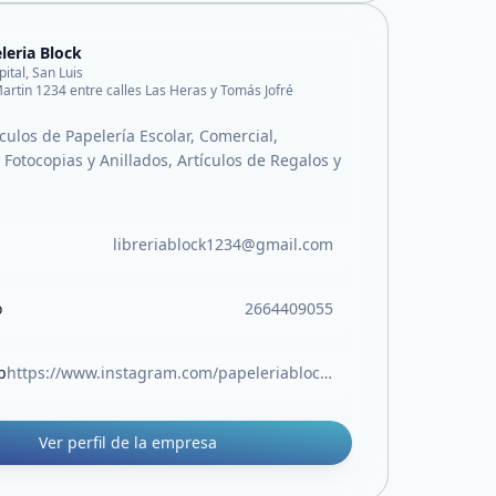
leria Block
pital, San Luis
artin 1234 entre calles Las Heras y Tomás Jofré
culos de Papelería Escolar, Comercial,
Fotocopias y Anillados, Artículos de Regalos y
libreriablock1234@gmail.com
o
2664409055
b
https://www.instagram.com/papeleriablock.sl?igsh=MW05Z3RocjUwOTlvOA%3D%3D
Ver perfil de la empresa