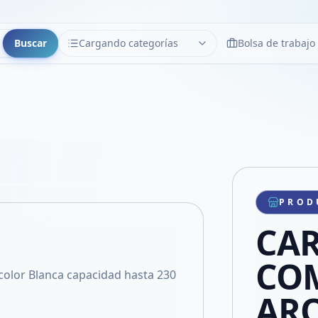
Buscar
Cargando categorías
Bolsa de trabajo
CATEGORÍAS
Limpiar
Cargando categorías...
Copiar link
Compartir producto
Compartir por WhatsApp
PROD
VER EN PANTALLA COMPLETA
Compartir por mail
CAR
Compartir en Facebook
Compartir en X
COM
color Blanca capacidad hasta 230
AR