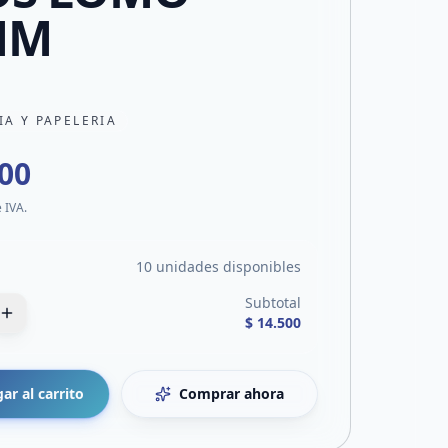
MM
IA Y PAPELERIA
500
e IVA.
10 unidades disponibles
Subtotal
$ 14.500
ar al carrito
Comprar ahora