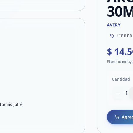
30
AVERY
LIBRER
$ 14.
El precio incluy
Cantidad
1
 Tomás Jofré
Agreg