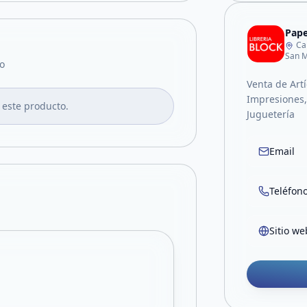
Pape
Ca
San M
o
Venta de Artí
Impresiones, 
 este producto.
Juguetería
Email
Teléfon
Sitio we