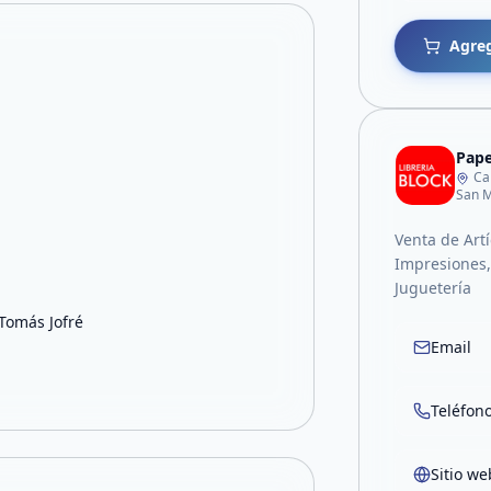
Agreg
Pape
Ca
San M
Venta de Artí
Impresiones, 
Juguetería
 Tomás Jofré
Email
Teléfon
Sitio we