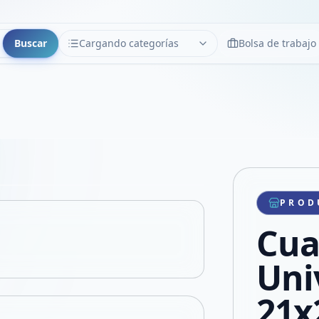
Buscar
Cargando categorías
Bolsa de trabajo
CATEGORÍAS
Limpiar
Cargando categorías...
Copiar link
Compartir producto
Compartir por WhatsApp
PROD
VER EN PANTALLA COMPLETA
Compartir por mail
Cua
Compartir en Facebook
Compartir en X
Uni
21x