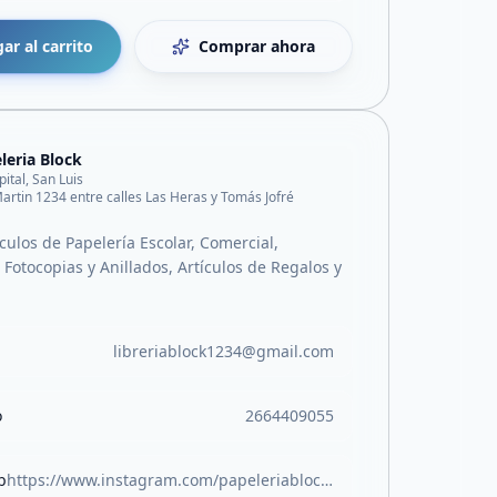
ar al carrito
Comprar ahora
leria Block
pital, San Luis
artin 1234 entre calles Las Heras y Tomás Jofré
culos de Papelería Escolar, Comercial,
Fotocopias y Anillados, Artículos de Regalos y
libreriablock1234@gmail.com
o
2664409055
b
https://www.instagram.com/papeleriablock.sl?igsh=MW05Z3RocjUwOTlvOA%3D%3D