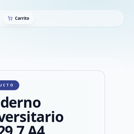
Carrito
UCTO
derno
versitario
29,7 A4