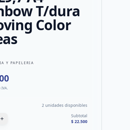
nbow T/dura
ving Color
eas
IA Y PAPELERIA
500
e IVA.
2 unidades disponibles
Subtotal
$ 22.500