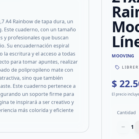
Rai
Moo
,7 A4 Rainbow de tapa dura, un
g. Este cuaderno, con un tamaño
Lín
es y profesionales que buscan
dio. Su encuadernación espiral
 la escritura y el acceso a todas
MOOVING
fecto para tomar apuntes, realizar
LIBRER
bado de polipropileno mate con
atractiva, sino que también
$ 22.
sgaste. Este cuaderno pertenece a
segurando un soporte firme para
El precio incluy
ina te inspirará a ser creativo y
riencia más colorida y eficiente
Cantidad
1