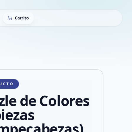
Carrito
UCTO
zle de Colores
piezas
mpecabezas)