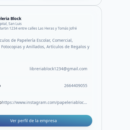
leria Block
pital, San Luis
artin 1234 entre calles Las Heras y Tomás Jofré
culos de Papelería Escolar, Comercial,
Fotocopias y Anillados, Artículos de Regalos y
libreriablock1234@gmail.com
o
2664409055
b
https://www.instagram.com/papeleriablock.sl?igsh=MW05Z3RocjUwOTlvOA%3D%3D
Ver perfil de la empresa