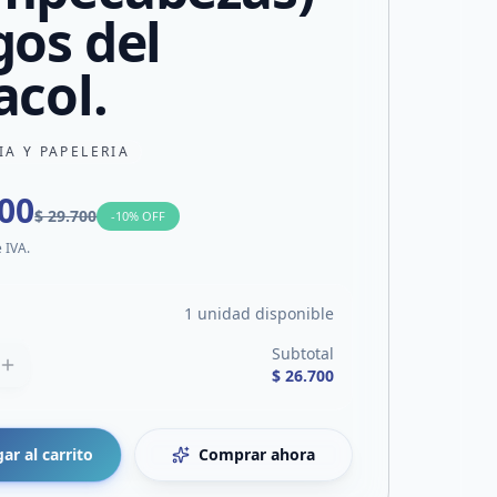
gos del
acol.
IA Y PAPELERIA
700
$ 29.700
-
10
% OFF
e IVA.
1 unidad disponible
Subtotal
$ 26.700
ar al carrito
Comprar ahora