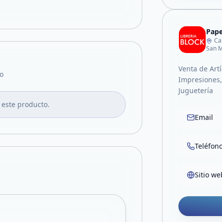
Pape
Ca
San M
Venta de Artí
o
Impresiones, 
Juguetería
 este producto.
Email
Teléfon
Sitio we