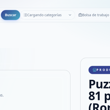
Buscar
Cargando categorías
Bolsa de trabajo
CATEGORÍAS
Limpiar
Cargando categorías...
Copiar link
Compartir producto
Compartir por WhatsApp
PROD
VER EN PANTALLA COMPLETA
Compartir por mail
Puz
Compartir en Facebook
Compartir en X
81 
s.
(Ro