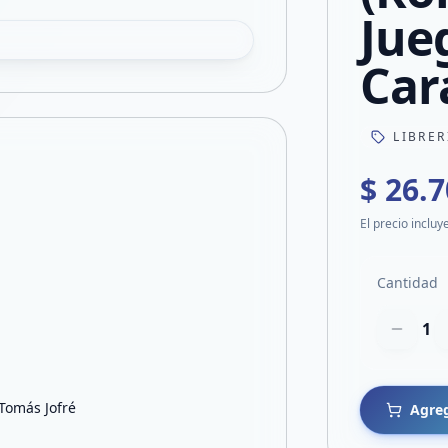
Jue
Car
LIBRER
$ 26.
El precio incluy
Cantidad
1
 Tomás Jofré
Agreg