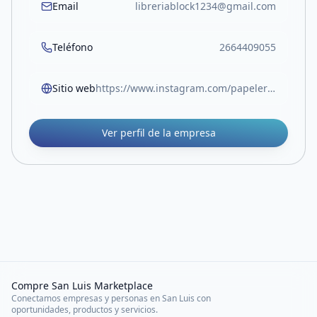
Email
libreriablock1234@gmail.com
Teléfono
2664409055
Sitio web
https://www.instagram.com/papeleriablock.sl?igsh=MW05Z3RocjUwOTlvOA%3D%3D
Ver perfil de la empresa
Compre San Luis Marketplace
Conectamos empresas y personas en San Luis con
oportunidades, productos y servicios.