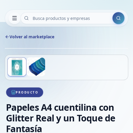
Buscar
Volver al marketplace
Copiar
Compart
Compa
Deslizá para ver más imágenes
1
/
2
VER
Compa
Compa
Compa
PRODUCTO
Papeles A4 cuentilina con
Glitter Real y un Toque de
Fantasía