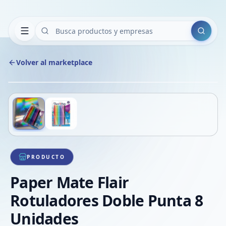
Buscar
Volver al marketplace
Copiar
Compart
Compa
Deslizá para ver más imágenes
1
/
2
VER
Compa
Compa
Compa
PRODUCTO
Paper Mate Flair
Rotuladores Doble Punta 8
Unidades