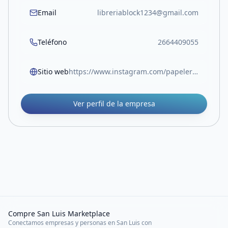
Email
libreriablock1234@gmail.com
Teléfono
2664409055
Sitio web
https://www.instagram.com/papeleriablock.sl?igsh=MW05Z3RocjUwOTlvOA%3D%3D
Ver perfil de la empresa
Compre San Luis Marketplace
Conectamos empresas y personas en San Luis con