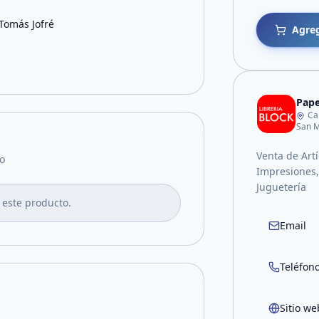
 Tomás Jofré
Agreg
Pape
Ca
San M
Venta de Artí
o
Impresiones, 
Juguetería
 este producto.
Email
Teléfon
Sitio we