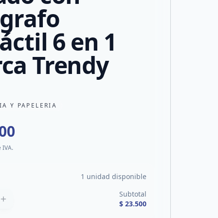
igrafo
áctil 6 en 1
ca Trendy
IA Y PAPELERIA
500
e IVA.
1 unidad disponible
Subtotal
$ 23.500