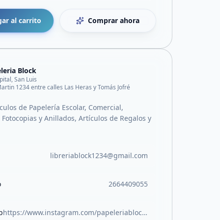
ar al carrito
Comprar ahora
leria Block
pital, San Luis
artin 1234 entre calles Las Heras y Tomás Jofré
culos de Papelería Escolar, Comercial,
Fotocopias y Anillados, Artículos de Regalos y
libreriablock1234@gmail.com
o
2664409055
b
https://www.instagram.com/papeleriablock.sl?igsh=MW05Z3RocjUwOTlvOA%3D%3D