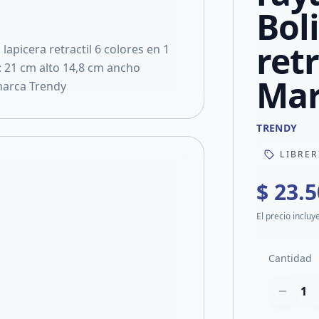
Bol
retr
picera retractil 6 colores en 1
 21 cm alto 14,8 cm ancho
Mar
 marca Trendy
TRENDY
LIBRER
$ 23.
El precio incluy
Cantidad
1