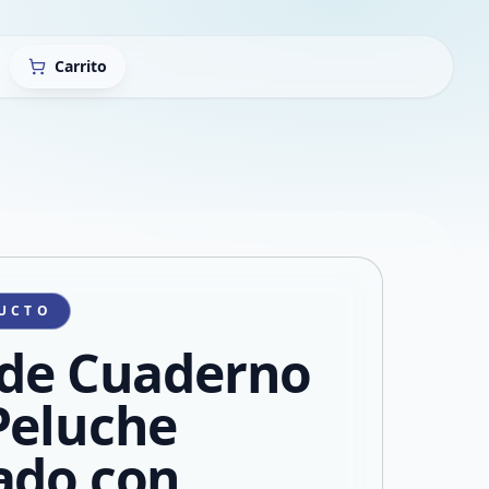
Carrito
UCTO
 de Cuaderno
Peluche
ado con