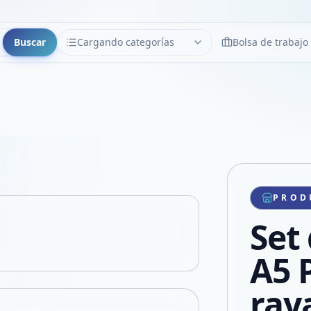
Buscar
Cargando categorías
Bolsa de trabajo
CATEGORÍAS
Limpiar
Cargando categorías...
Copiar link
Compartir producto
Compartir por WhatsApp
PROD
VER EN PANTALLA COMPLETA
Compartir por mail
Set
Compartir en Facebook
Compartir en X
A5 
ray