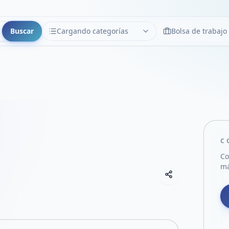
Buscar
Cargando categorías
Bolsa de trabajo
CATEGORÍAS
Limpiar
Cargando categorías...
C
Co
má
Copiar link
Compartir empre
Compartir por
Compartir por 
Compartir en F