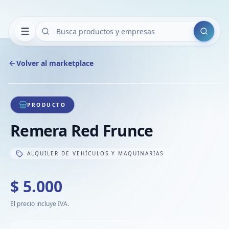
Buscar
Volver al marketplace
Copiar
Compart
Compa
1
/
1
VER
Compa
PRODUCTO
Compa
Remera Red Frunce
Compa
ALQUILER DE VEHÍCULOS Y MAQUINARIAS
$ 5.000
El precio incluye IVA.