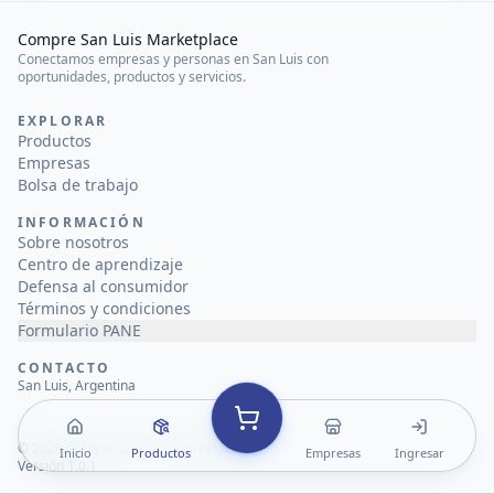
Compre San Luis Marketplace
Conectamos empresas y personas en San Luis con
oportunidades, productos y servicios.
EXPLORAR
Productos
Empresas
Bolsa de trabajo
INFORMACIÓN
Sobre nosotros
Centro de aprendizaje
Defensa al consumidor
Términos y condiciones
Formulario PANE
CONTACTO
San Luis, Argentina
©
2026
Compre San Luis Marketplace
Inicio
Productos
Empresas
Ingresar
Versión 1.0.1