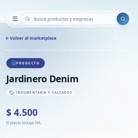
Buscar
Volver al marketplace
Copiar
Compart
Compa
1
/
1
VER
Compa
PRODUCTO
Compa
Jardinero Denim
Compa
INDUMENTARIA Y CALZADOS
$ 4.500
El precio incluye IVA.