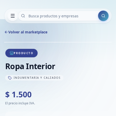
Buscar
Volver al marketplace
Copiar
Compart
Compa
1
/
1
VER
Compa
PRODUCTO
Compa
Ropa Interior
Compa
INDUMENTARIA Y CALZADOS
$ 1.500
El precio incluye IVA.