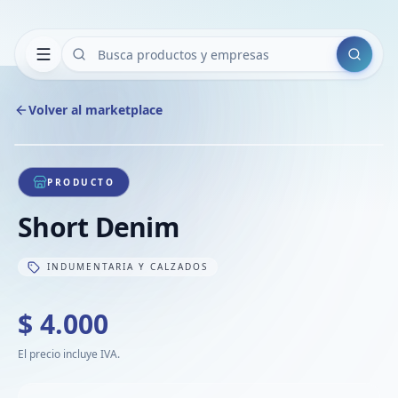
Buscar
Volver al marketplace
Copiar
Compart
Compa
1
/
1
VER
Compa
PRODUCTO
Compa
Short Denim
Compa
INDUMENTARIA Y CALZADOS
$ 4.000
El precio incluye IVA.