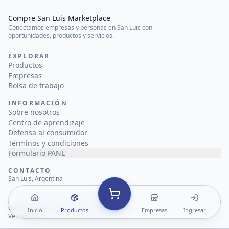
Compre San Luis Marketplace
Conectamos empresas y personas en San Luis con
oportunidades, productos y servicios.
EXPLORAR
Productos
Empresas
Bolsa de trabajo
INFORMACIÓN
Sobre nosotros
Centro de aprendizaje
Defensa al consumidor
Términos y condiciones
Formulario PANE
CONTACTO
San Luis, Argentina
©
2026
Compre San Luis Marketplace
Inicio
Productos
Empresas
Ingresar
Versión 1.0.1