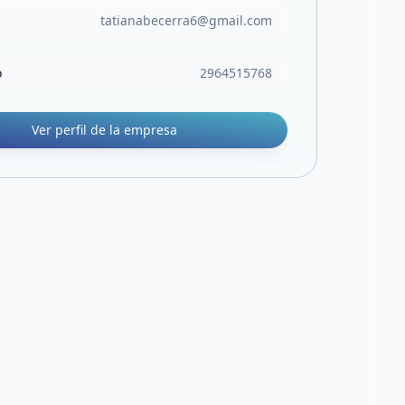
tatianabecerra6@gmail.com
o
2964515768
Ver perfil de la empresa