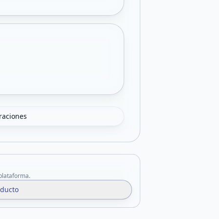
oraciones
 plataforma.
oducto