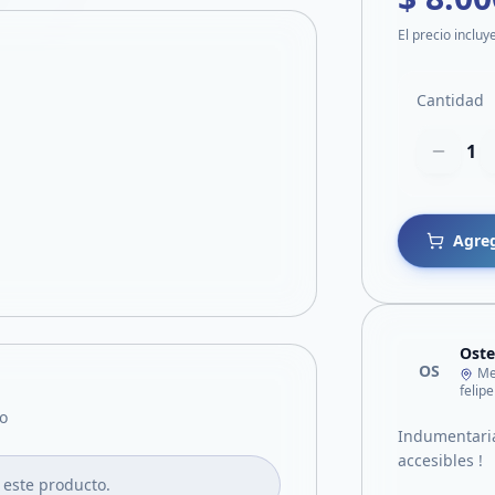
El precio incluy
Cantidad
1
Agreg
Oste
OS
Me
felip
o
Indumentaria
accesibles !
 este producto.