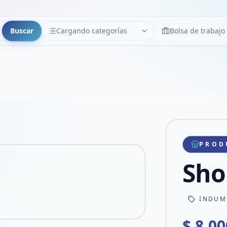
Buscar
Cargando categorías
Bolsa de trabajo
CATEGORÍAS
Limpiar
Cargando categorías...
Copiar link
Compartir producto
Compartir por WhatsApp
PROD
VER EN PANTALLA COMPLETA
Compartir por mail
Sho
Compartir en Facebook
Compartir en X
INDUM
$ 8.00