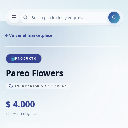
Buscar
Volver al marketplace
Copiar
Compart
Compa
1
/
1
VER
Compa
PRODUCTO
Compa
Pareo Flowers
Compa
INDUMENTARIA Y CALZADOS
$ 4.000
El precio incluye IVA.