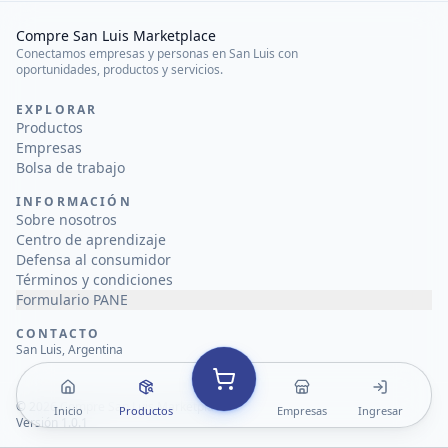
Compre San Luis Marketplace
Conectamos empresas y personas en San Luis con
oportunidades, productos y servicios.
EXPLORAR
Productos
Empresas
Bolsa de trabajo
INFORMACIÓN
Sobre nosotros
Centro de aprendizaje
Defensa al consumidor
Términos y condiciones
Formulario PANE
CONTACTO
San Luis, Argentina
©
2026
Compre San Luis Marketplace
Inicio
Productos
Empresas
Ingresar
Versión 1.0.1