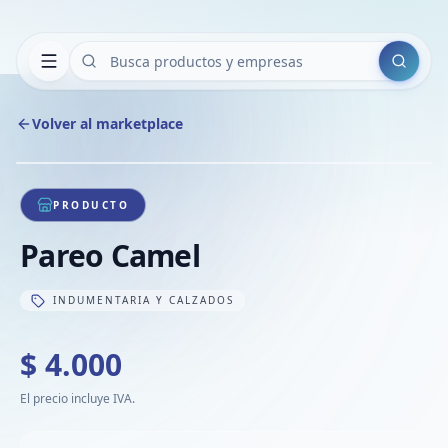
Buscar
Volver al marketplace
Copiar
Compart
Compa
1
/
1
VER
Compa
PRODUCTO
Compa
Pareo Camel
Compa
INDUMENTARIA Y CALZADOS
$ 4.000
El precio incluye IVA.