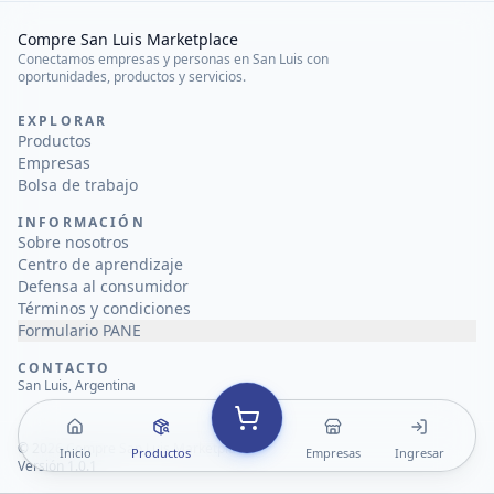
Compre San Luis Marketplace
Conectamos empresas y personas en San Luis con
oportunidades, productos y servicios.
EXPLORAR
Productos
Empresas
Bolsa de trabajo
INFORMACIÓN
Sobre nosotros
Centro de aprendizaje
Defensa al consumidor
Términos y condiciones
Formulario PANE
CONTACTO
San Luis, Argentina
©
2026
Compre San Luis Marketplace
Inicio
Productos
Empresas
Ingresar
Versión 1.0.1