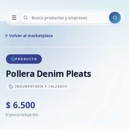
Buscar
Volver al marketplace
Copiar
Compart
Compa
1
/
1
VER
Compa
PRODUCTO
Compa
Pollera Denim Pleats
Compa
INDUMENTARIA Y CALZADOS
$ 6.500
El precio incluye IVA.