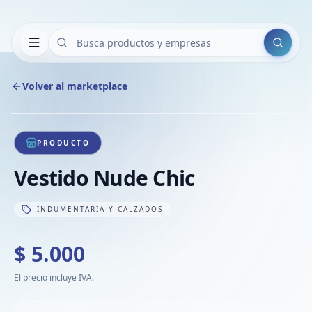
Buscar
Volver al marketplace
Copiar
Compart
Compa
1
/
1
VER
Compa
PRODUCTO
Compa
Vestido Nude Chic
Compa
INDUMENTARIA Y CALZADOS
$ 5.000
El precio incluye IVA.