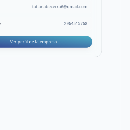
tatianabecerra6@gmail.com
o
2964515768
Ver perfil de la empresa