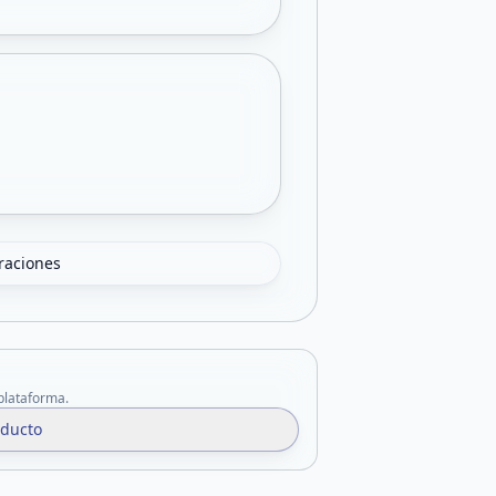
oraciones
 plataforma.
oducto