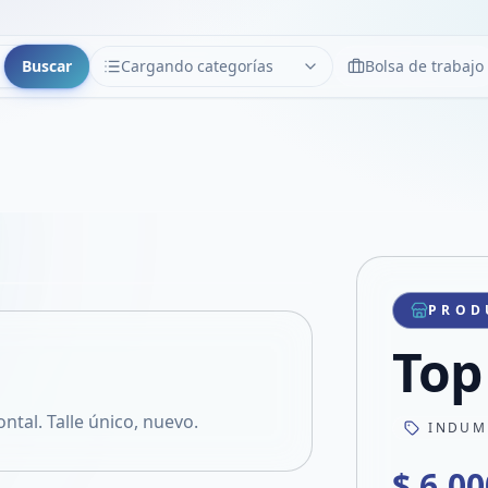
Buscar
Cargando categorías
Bolsa de trabajo
CATEGORÍAS
Limpiar
Cargando categorías...
Copiar link
Compartir producto
Compartir por WhatsApp
PROD
VER EN PANTALLA COMPLETA
Compartir por mail
Top
Compartir en Facebook
Compartir en X
ntal. Talle único, nuevo.
INDUM
$ 6.00