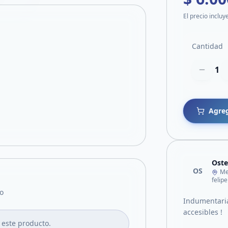
El precio incluy
Cantidad
1
Agreg
Oste
OS
Me
felip
o
Indumentaria
accesibles !
 este producto.