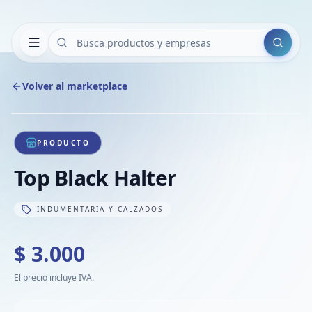
Buscar
Volver al marketplace
Copiar
Compart
Compa
1
/
1
VER
Compa
PRODUCTO
Compa
Top Black Halter
Compa
INDUMENTARIA Y CALZADOS
$ 3.000
El precio incluye IVA.