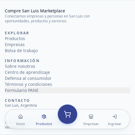
Compre San Luis Marketplace
Conectamos empresas y personas en San Luis con
oportunidades, productos y servicios.
EXPLORAR
Productos
Empresas
Bolsa de trabajo
INFORMACIÓN
Sobre nosotros
Centro de aprendizaje
Defensa al consumidor
Términos y condiciones
Formulario PANE
CONTACTO
San Luis, Argentina
©
2026
Compre San Luis Marketplace
Inicio
Productos
Empresas
Ingresar
Versión 1.0.1