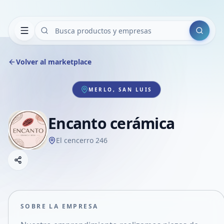
Buscar
Volver al marketplace
MERLO, SAN LUIS
Encanto cerámica
El cencerro 246
Copiar link
Compartir empresa
Compartir por WhatsApp
Compartir por mail
SOBRE LA EMPRESA
Compartir en Facebook