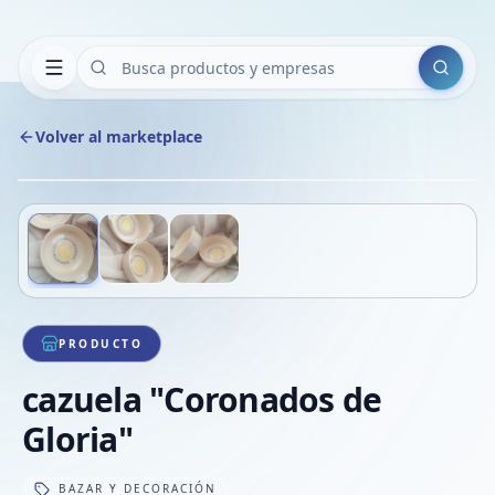
Buscar
Volver al marketplace
Copiar
Compart
Compa
Deslizá para ver más imágenes
1
/
3
VER
Compa
Compa
Compa
PRODUCTO
cazuela "Coronados de
Gloria"
BAZAR Y DECORACIÓN