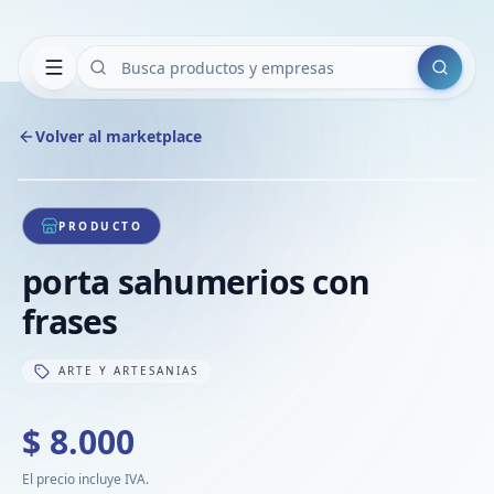
Buscar
Volver al marketplace
Copiar
Compart
Compa
1
/
1
VER
Compa
PRODUCTO
Compa
porta sahumerios con
Compa
frases
ARTE Y ARTESANIAS
$ 8.000
El precio incluye IVA.