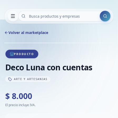
Buscar
Volver al marketplace
Copiar
Compart
Compa
1
/
1
VER
Compa
PRODUCTO
Compa
Deco Luna con cuentas
Compa
ARTE Y ARTESANIAS
$ 8.000
El precio incluye IVA.